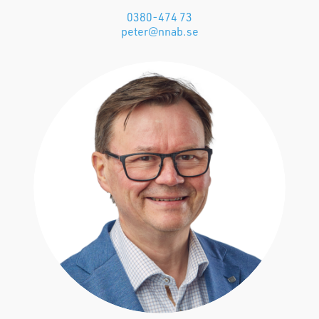
0380-474 73
peter@nnab.se