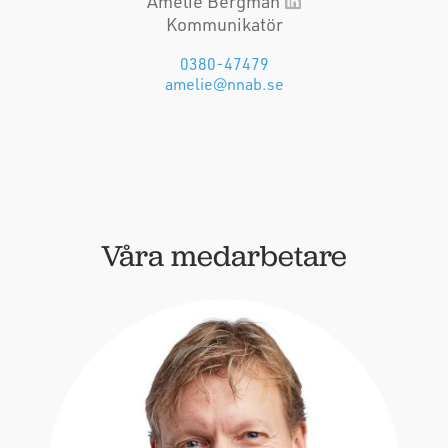
Amelie Bergman
Kommunikatör
0380-47479
amelie@nnab.se
Våra medarbetare