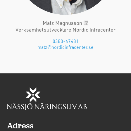
Matz Magnusson
Verksamhetsutvecklare Nordic Infracenter
0380-47481
matz@nordicinfracenter.se
Adress