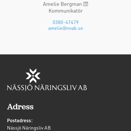
Amelie Bergman
Kommunikatör
0380-47479
amelie@nnab.se
Adress
Postadress:
Nässjö Näringsliv AB