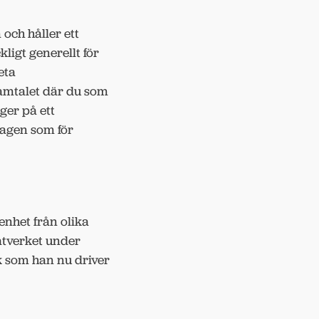
 och håller ett
igt generellt för
eta
samtalet där du som
ger på ett
tagen som för
enhet från olika
nätverket under
k som han nu driver