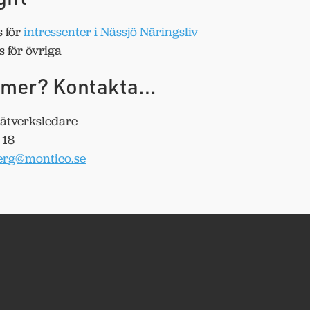
s för
intressenter i Nässjö Näringsliv
 för övriga
ta mer? Kontakta…
nätverksledare
 18
berg@montico.se