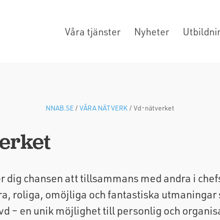
Våra tjänster
Nyheter
Utbildni
NNAB.SE
/
VÅRA NÄTVERK
/
Vd-nätverket
erket
r dig chansen att tillsammans med andra i chef
åra, roliga, omöjliga och fantastiska utmaning
d – en unik möjlighet till personlig och organis