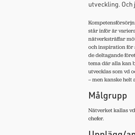
utveckling. Och 
Kompetensförsörjni
står inför är vari
nätverksträffar möt
och inspiration för
de deltagande före
tema där alla kan b
utvecklas som vd o
– men kanske helt 
Målgrupp
Nätverket kallas vd-
chefer.
Upplägg/an