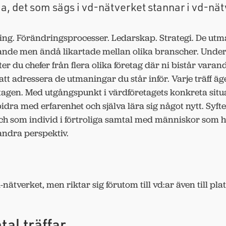
ja, det som sägs i vd-nätverket stannar i vd-nät
ng. Förändringsprocesser. Ledarskap. Strategi. De ut
erande men ändå likartade mellan olika branscher. Under
er du chefer från flera olika företag där ni bistår vara
 att adressera de utmaningar du står inför. Varje träff äg
tagen. Med utgångspunkt i värdföretagets konkreta situa
idra med erfarenhet och själva lära sig något nytt. Syfte
ch som individ i förtroliga samtal med människor som h
andra perspektiv.
nätverket, men riktar sig förutom till vd:ar även till pla
tal
träffar