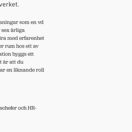
verket.
maningar som en vd
 sex årliga
ndra med erfarenhet
er rum hos ett av
tion byggs ett
t är att du
ar en liknande roll
tschefer och HR-