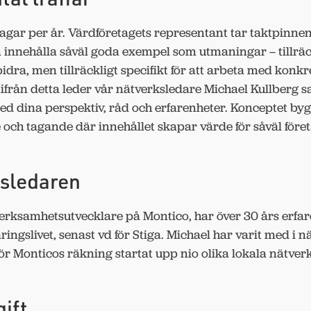
dagar per år. Värdföretagets representant tar taktpinnen
innehålla såväl goda exempel som utmaningar – tillräckl
bidra, men tillräckligt specifikt för att arbeta med konkr
tifrån detta leder vår nätverksledare Michael Kullberg 
ed dina perspektiv, råd och erfarenheter. Konceptet byg
 och tagande där innehållet skapar värde för såväl före
sledaren
verksamhetsutvecklare på Montico, har över 30 års erfar
ringslivet, senast vd för Stiga. Michael har varit med i 
ör Monticos räkning startat upp nio olika lokala nätver
ift