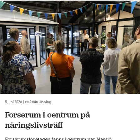
5 juni 2026 | ca 4 min läsning
Forserum i centrum på
näringslivsträff
Forserumsföretagen fanns i centrum när Nässjö