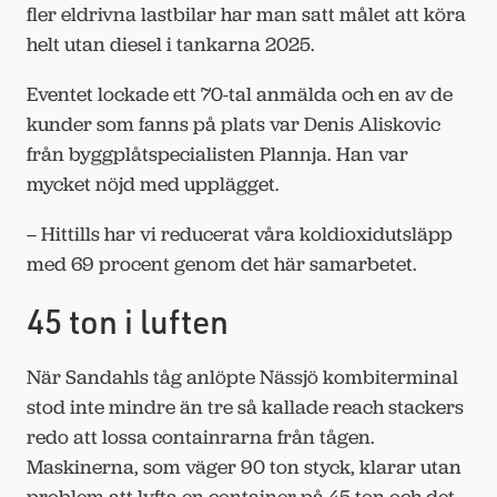
fler eldrivna lastbilar har man satt målet att köra
helt utan diesel i tankarna 2025.
Eventet lockade ett 70-tal anmälda och en av de
kunder som fanns på plats var Denis Aliskovic
från byggplåtspecialisten Plannja. Han var
mycket nöjd med upplägget.
– Hittills har vi reducerat våra koldioxidutsläpp
med 69 procent genom det här samarbetet.
45 ton i luften
När Sandahls tåg anlöpte Nässjö kombiterminal
stod inte mindre än tre så kallade reach stackers
redo att lossa containrarna från tågen.
Maskinerna, som väger 90 ton styck, klarar utan
problem att lyfta en container på 45 ton och det