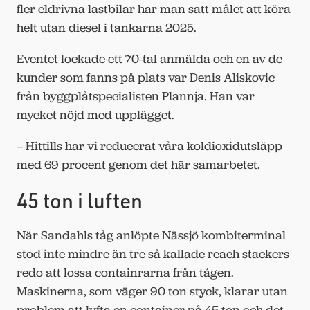
fler eldrivna lastbilar har man satt målet att köra
helt utan diesel i tankarna 2025.
Eventet lockade ett 70-tal anmälda och en av de
kunder som fanns på plats var Denis Aliskovic
från byggplåtspecialisten Plannja. Han var
mycket nöjd med upplägget.
– Hittills har vi reducerat våra koldioxidutsläpp
med 69 procent genom det här samarbetet.
45 ton i luften
När Sandahls tåg anlöpte Nässjö kombiterminal
stod inte mindre än tre så kallade reach stackers
redo att lossa containrarna från tågen.
Maskinerna, som väger 90 ton styck, klarar utan
problem att lyfta en container på 45 ton och det