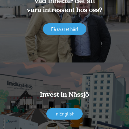
Vad innebär det att
vara intressent hos oss?
Få svaret här!
Invest in Nässjö
In English