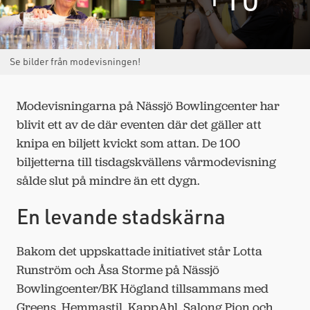
Se bilder från modevisningen!
Modevisningarna på Nässjö Bowlingcenter har
blivit ett av de där eventen där det gäller att
knipa en biljett kvickt som attan. De 100
biljetterna till tisdagskvällens vårmodevisning
sålde slut på mindre än ett dygn.
En levande stadskärna
Bakom det uppskattade initiativet står Lotta
Runström och Åsa Storme på Nässjö
Bowlingcenter/BK Högland tillsammans med
Greens, Hemmastil, KappAhl, Salong Pion och