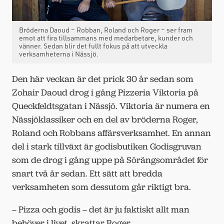
Bröderna Daoud – Robban, Roland och Roger – ser fram
emot att fira tillsammans med medarbetare, kunder och
vänner. Sedan blir det fullt fokus på att utveckla
verksamheterna i Nässjö.
Den här veckan är det prick 30 år sedan som
Zohair Daoud drog i gång Pizzeria Viktoria på
Queckfeldtsgatan i Nässjö. Viktoria är numera en
Nässjöklassiker och en del av bröderna Roger,
Roland och Robbans affärsverksamhet. En annan
del i stark tillväxt är godisbutiken Godisgruvan
som de drog i gång uppe på Sörängsområdet för
snart två år sedan. Ett sätt att bredda
verksamheten som dessutom går riktigt bra.
– Pizza och godis – det är ju faktiskt allt man
behöver i livet, skrattar Roger.